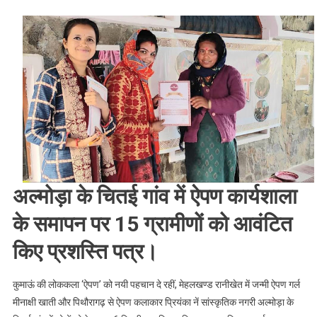
समाचार
:
ऐपण
को
रोजगार
से
जोड़ने
के
लिए
ऐपण
गर्ल’
अल्मोड़ा के चितई गांव में ऐपण कार्यशाला
की
ऐपण
के समापन पर 15 ग्रामीणों को आवंटित
कार्यशाला
।।
किए प्रशस्ति पत्र।
Web
News।।
कुमाऊं की लोककला ‘ऐपण’ को नयी पहचान दे रहीं, मेहलखण्ड रानीखेत में जन्मी ऐपण गर्ल
मीनाक्षी खाती और पिथौरागढ़ से ऐपण कलाकार प्रियंका नें सांस्कृतिक नगरी अल्मोड़ा के