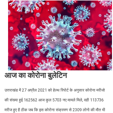
Update
:
आज
5703
कोरोनावायरस
संक्रमण
के
नए
सामने
आये,
जाने
जिलेवार
आज का कोरोना बुलेटिन
रिपोर्ट
।।
Web
उत्तराखंड में 27 अप्रैल 2021 को हेल्थ रिपोर्ट के अनुसार कोरोना मरीजो
News।।
की संख्या हुई 162562 आज कुल 5703 नए मामले मिले, वही 113736
मरीज हुए है ठीक जब कि इस कोरोना संक्रमण से 2309 लोगो की मौत भी