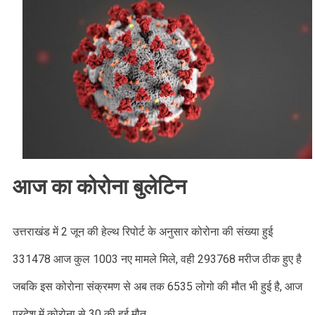
Update
:
आज
1003
कोरोना
संक्रमित
हुए,
2778
लोग
हुए
ठीक,जाने
आज का कोरोना बुलेटिन
जिलेवार
रिपोर्ट
।।
उत्तराखंड में 2 जून की हेल्थ रिपोर्ट के अनुसार कोरोना की संख्या हुई
Web
News।।
331478 आज कुल 1003 नए मामले मिले, वही 293768 मरीज ठीक हुए है
जबकि इस कोरोना संक्रमण से अब तक 6535 लोगो की मौत भी हुई है, आज
प्रदेश में कोरोना से 30 की हुई मौत