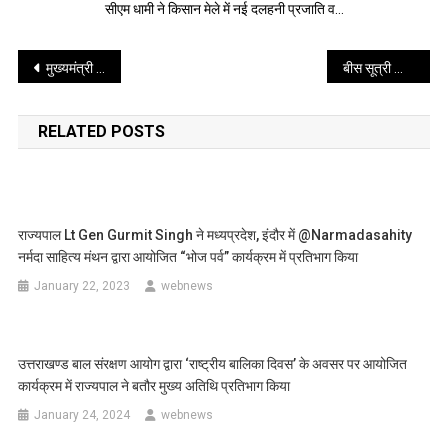
सीएम धामी ने किसान मेले में नई दलहनी प्रजाति व…
Post
मुख्यमंत्री धामी ने नैनीताल को दी 96.71 करोड़ की विकास योजनाओं की सौगात
बीस सूत्री कार्यक्रम एवं कार्यान्वयन समिति के उपाध्यक्ष रामपाल सिंह ने संभाला कार्यभार
navigation
RELATED POSTS
राज्यपाल Lt Gen Gurmit Singh ने मध्यप्रदेश, इंदौर में @narmadasahity
नर्मदा साहित्य मंथन द्वारा आयोजित “भोज पर्व” कार्यक्रम में प्रतिभाग किया
January 22, 2023
webnews
उत्तराखण्ड बाल संरक्षण आयोग द्वारा ‘राष्ट्रीय बालिका दिवस’ के अवसर पर आयोजित
कार्यक्रम में राज्यपाल ने बतौर मुख्य अतिथि प्रतिभाग किया
January 24, 2024
webnews