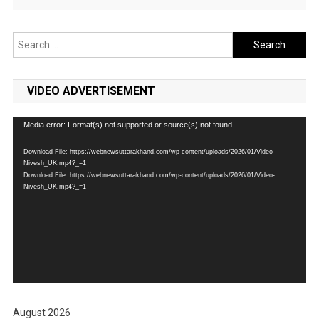
Search
for:
VIDEO ADVERTISEMENT
Video
Media error: Format(s) not supported or source(s) not found
Player
Download File: https://webnewsuttarakhand.com/wp-content/uploads/2026/01/Video-
Nivesh_UK.mp4?_=1
Download File: https://webnewsuttarakhand.com/wp-content/uploads/2026/01/Video-
Nivesh_UK.mp4?_=1
August 2026