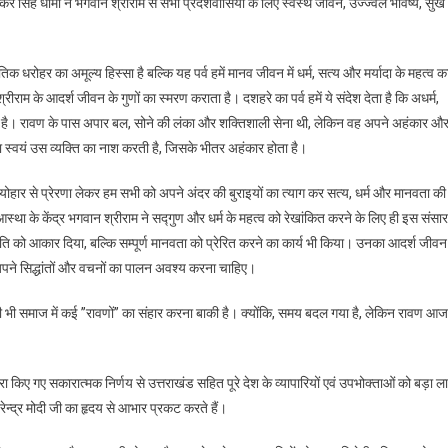
ष्कर सिंह धामी ने भगवान श्रीराम से सभी प्रदेशवासियों के लिए स्वस्थ जीवन, उज्ज्वल भविष्य, सुख
ृतिक धरोहर का अमूल्य हिस्सा है बल्कि यह पर्व हमें मानव जीवन में धर्म, सत्य और मर्यादा के महत्व क
ाम के आदर्श जीवन के गुणों का स्मरण कराता है। दशहरे का पर्व हमें ये संदेश देता है कि अधर्म,
त है। रावण के पास अपार बल, सोने की लंका और शक्तिशाली सेना थी, लेकिन वह अपने अहंकार औ
रम
ा स्वयं उस व्यक्ति का नाश करती है, जिसके भीतर अहंकार होता है।
 त्योहार से प्रेरणा लेकर हम सभी को अपने अंदर की बुराइयों का त्याग कर सत्य, धर्म और मानवता की
ग
स्था के केंद्र भगवान श्रीराम ने सद्गुण और धर्म के महत्व को रेखांकित करने के लिए ही इस संसार 
कृति को आकार दिया, बल्कि सम्पूर्ण मानवता को प्रेरित करने का कार्य भी किया। उनका आदर्श जीवन
ें अपने सिद्धांतों और वचनों का पालन अवश्य करना चाहिए।
अभी भी समाज में कई ’’रावणों’’ का संहार करना बाकी है। क्योंकि, समय बदल गया है, लेकिन रावण आज
 द्वारा किए गए सकारात्मक निर्णय से उत्तराखंड सहित पूरे देश के व्यापारियों एवं उपभोक्ताओं को बड़ा ल
नरेन्द्र मोदी जी का हृदय से आभार प्रकट करते हैं।