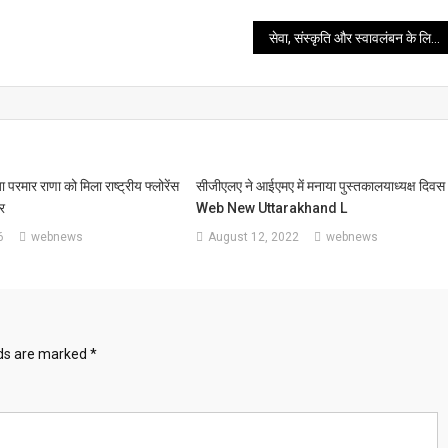
सेवा, संस्कृति और स्वावलंबन के लिए मंगल दलों का योगदान सराहनीय- मुख्यमंत्री
 परमार राणा को मिला राष्ट्रीय फ्लोरेंस
सीजीएलए ने आईएमए में मनाया पुस्तकालयाध्यक्ष दिवस
र
Web New Uttarakhand L
6
webnews
August 12, 2022
webnews
lds are marked
*