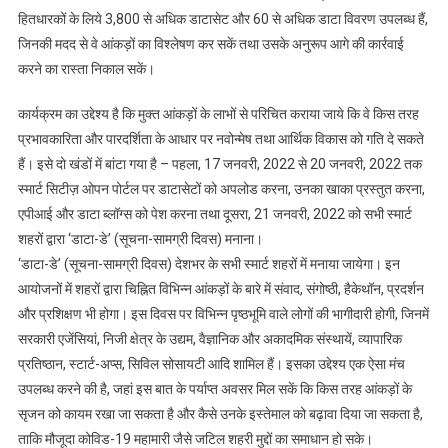
वीक’
हितधारकों के लिये 3,800 से अधिक डाटासेट और 60 से अधिक डाटा विवरण उपलब्ध हैं,
का
जिनकी मदद से वे आंकड़ों का विश्लेषण कर सकें तथा उसके अनुरूप आगे की कार्रवाई
शुभारंभ
करने का रास्ता निकाल सकें।
किया
कार्यक्रम का उद्देश्य है कि मुक्त आंकड़ों के लाभों से परिचित कराया जाये कि वे किस तरह
प्रभावकारिता और पारदर्शिता के आधार पर नवोन्मेष तथा आर्थिक विकास को गति दे सकते
हैं। इसे दो खंडों में बांटा गया है – पहला, 17 जनवरी, 2022 से 20 जनवरी, 2022 तक
स्मार्ट सिटीज़ ओपन पोर्टल पर डाटासेटों को अपलोड करना, उनका खाका प्रस्तुत करना,
एपीआई और डाटा ब्लॉग्स को पेश करना तथा दूसरा, 21 जनवरी, 2022 को सभी स्मार्ट
शहरों द्वारा ‘डाटा-डे’ (सूचना-सामग्री दिवस) मनाना।
‘डाटा-डे’ (सूचना-सामग्री दिवस) देशभर के सभी स्मार्ट शहरों में मनाया जायेगा। इन
आयोजनों में शहरों द्वारा चिह्नित विभिन्न आंकड़ों के बारे में संवाद, संगोष्ठी, हैकेथॉन, प्रदर्शन
और प्रशिक्षण भी होगा। इस दिवस पर विभिन्न पृष्ठभूमि वाले लोगों की भागीदारी होगी, जिनमें
सरकारी एजेंसियां, निजी क्षेत्र के उद्यम, वैज्ञानिक और अकादमिक संस्थायें, व्यापारिक
प्रतिष्ठान, स्टार्ट-अप्स, सिविल सोसायटी आदि शामिल हैं। इसका उद्देश्‍य एक ऐसा मंच
उपलब्ध करने की है, जहां इस बात के पर्याप्त अवसर मिल सकें कि किस तरह आंकड़ों के
सृजन को कायम रखा जा सकता है और कैसे उनके इस्तेमाल को बढ़ावा दिया जा सकता है,
ताकि मौजूदा कोविड-19 महामारी जैसे जटिल शहरी मुद्दों का समाधान हो सके।