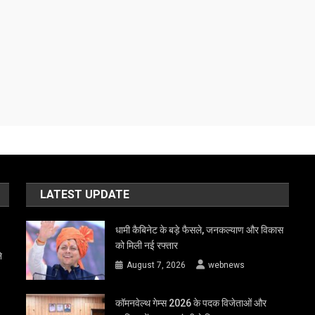
LATEST UPDATE
धामी कैबिनेट के बड़े फैसले, जनकल्याण और विकास
को मिली नई रफ्तार
े
August 7, 2026
webnews
कॉमनवेल्थ गेम्स 2026 के पदक विजेताओं और