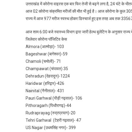
उत्तराखंड में कोरोना वाइरस एक बार फिर तेजी से बढ़ने लगा है, 24 घंटे के भी
:
आज 02 कोरोना संक्रमित मरीजों की मौत भी हुई है। आज कोरोना के कुल 305
आ
राज्य में आज 977 मरीज स्वस्थ होकर डिस्चार्ज हुए इस तरह अब तक 335677
कोर
के
आज शाम 6:00 बजे स्वास्थ्य विभाग द्वारा जारी हेल्थ बुलेटिन के अनुसार राज्य 
30
जिलेवार कोरोना पॉजिटिव केस
नये
Almora (अल्मोड़ा)- 103
माम
Bageshwar (बागेश्वर)-59
97
मर
Chamoli (चमोली)- 71
हुए
Champawat (चंपावत) 35
ठीक
Dehradun (देहरादून)-1224
जान
Haridwar (हरिद्वार)-426
जिल
Nainital (नैनीताल)- 431
रिपोर
Pauri Garhwal (पौड़ी गढ़वाल)- 106
Pithoragarh (पिथौरागढ़)-44
Rudraprayag (रुद्रप्रयाग)-20
Tehri Garhwal (टेहरी गढ़वाल)- 47
US Nagar (उधमसिंह नगर)- 399