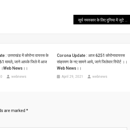
सूर्य नमस्कार के लिए दुनिया में जुटे एक करोड़ से अधिक लोग
: उत्तराखंड में कोरोना वायरस के
Corona Update : आज 6251 कोरोनावायरस
 मामले, जाने आपके जिले में आज
संक्रमण के नए सामने आये, जाने जिलेवार रिपोर्ट ।।
ए ।।web News।।
Web News।।
20
webnews
April 29, 2021
webnews
lds are marked
*