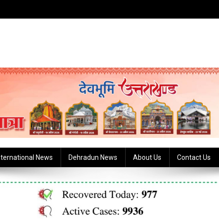
nternational News
Dehradun News
About Us
Contact Us